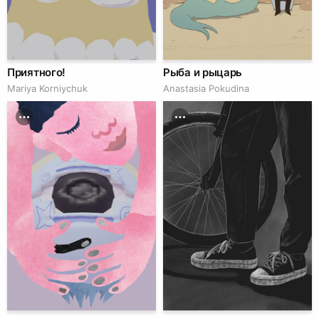
Приятного!
Рыба и рыцарь
Mariya Korniychuk
Anastasia Pokudina