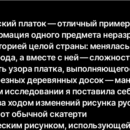
кий платок — отличный пример 
рмация одного предмета нераз
сторией целой страны: менялас
ода, а вместе с ней — сложнос
ть узора платка, выполняющего
езных деревянных досок — ман
м исследовании я поставила се
за ходом изменений рисунка ру
 от обычной скатерти
еским рисунком, использующе