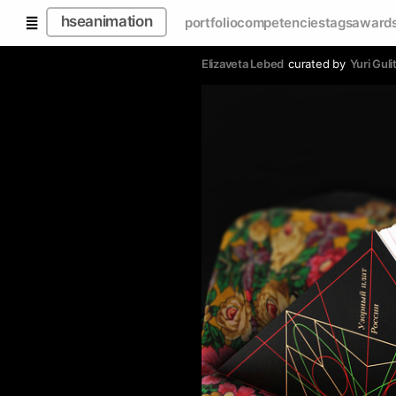
hseanimation
portfolio
competencies
tags
award
Elizaveta Lebed
curated by
Yuri Guli