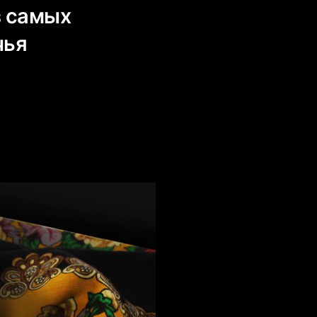
з самых
чья