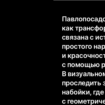
Павлопосадс
как трансфо
связана с и
простого нар
и красочнос
с помощью р
В визуально
проследить 
набойки, где
с геометрич