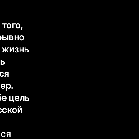
того,
рывно
ь жизнь
ть
ся
ер.
бе цель
сской
йся