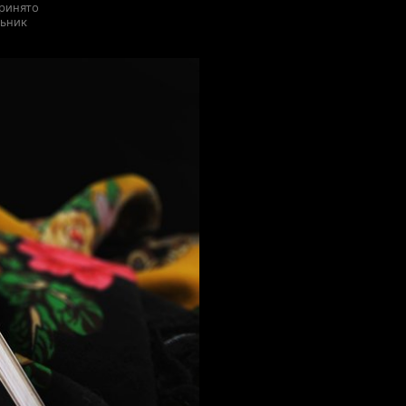
ринято
льник