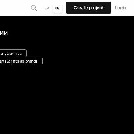
Create project
Login
RU
EN
сии
мануфактура
arts&crafts as brands