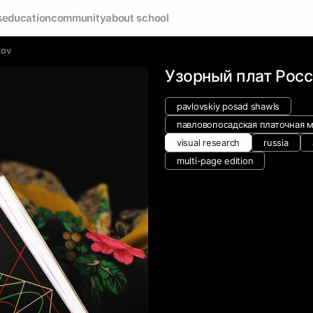
s
education
community
about school
tov
Узорный плат Рос
pavlovskiy posad shawls
павловопосадская платочная 
visual research
russia
multi-page edition