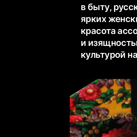
в быту, русс
ярких женск
красота асс
и изящность
культурой н