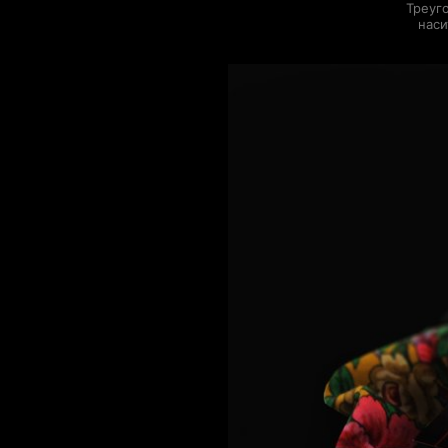
Треуг
наси