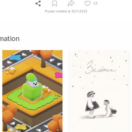
22
Project created at
30.11.2023
mation
66
87
Nikol Strizh
Kamila Fashutdinova