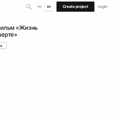
Create project
Login
RU
EN
фильм «Жизнь
верте»
ma