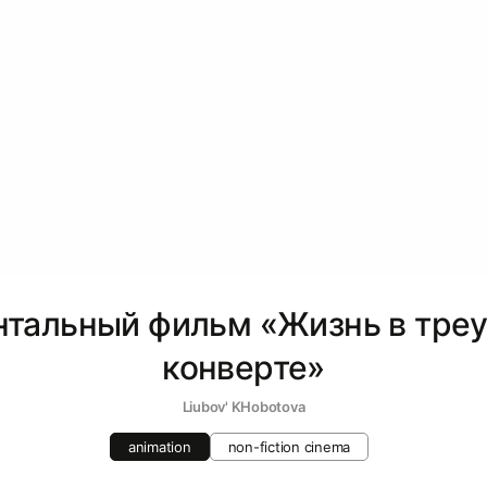
тальный фильм «Жизнь в тре
конверте»
Liubov' KHobotova
animation
non-fiction cinema