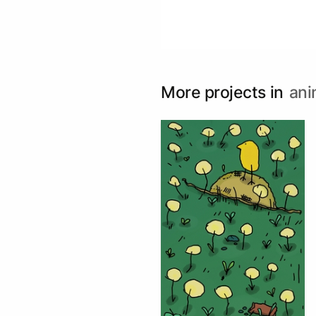
More projects in
ani
83
Multiple Authors