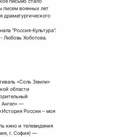
кое письмо стало
ы писем военных лет
ля драматургического
нала "Россия-Культура".
- Любовь Хоботова.
тиваль «Соль Земли»
кой области
ворительный
 Ангел» —
«История России – моя
ль кино и телевидения
ия, г. София) —