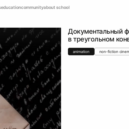
s
education
community
about school
Документальный 
в треугольном кон
animation
non-fiction cine