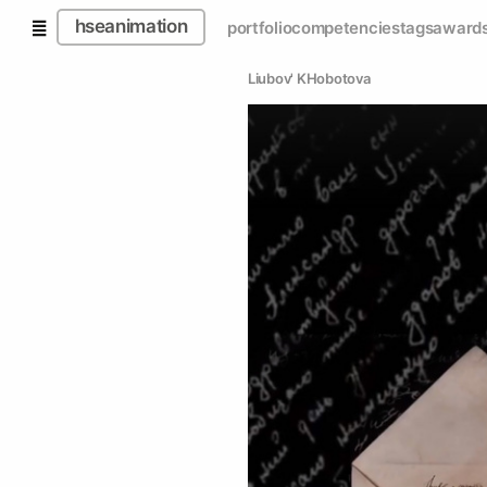
hseanimation
portfolio
competencies
tags
award
Liubov' KHobotova