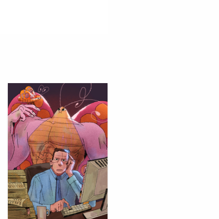
69
Sasha Vays