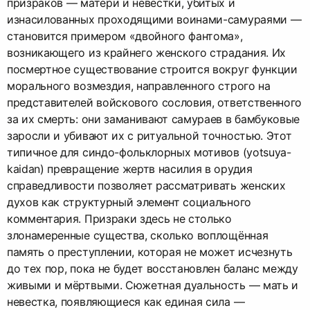
призраков — матери и невестки, убитых и
изнасилованных проходящими воинами-самураями —
становится примером «двойного фантома»,
возникающего из крайнего женского страдания. Их
посмертное существование строится вокруг функции
морального возмездия, направленного строго на
представителей войскового сословия, ответственного
за их смерть: они заманивают самураев в бамбуковые
заросли и убивают их с ритуальной точностью. Этот
типичное для синдо-фольклорных мотивов (yotsuya-
kaidan) превращение жертв насилия в орудия
справедливости позволяет рассматривать женских
духов как структурный элемент социального
комментария. Призраки здесь не столько
злонамеренные существа, сколько воплощённая
память о преступлении, которая не может исчезнуть
до тех пор, пока не будет восстановлен баланс между
живыми и мёртвыми. Сюжетная дуальность — мать и
невестка, появляющиеся как единая сила —