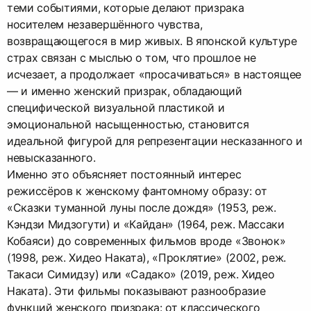
теми событиями, которые делают призрака
носителем незавершённого чувства,
возвращающегося в мир живых. В японской культуре
страх связан с мыслью о том, что прошлое не
исчезает, а продолжает «просачиваться» в настоящее
— и именно женский призрак, обладающий
специфической визуальной пластикой и
эмоциональной насыщенностью, становится
идеальной фигурой для репрезентации несказанного и
невысказанного.
Именно это объясняет постоянный интерес
режиссёров к женскому фантомному образу: от
«Сказки туманной луны после дождя» (1953, реж.
Кэндзи Мидзогути) и «Кайдан» (1964, реж. Массаки
Кобаяси) до современных фильмов вроде «Звонок»
(1998, реж. Хидео Наката), «Проклятие» (2002, реж.
Такаси Симидзу) или «Садако» (2019, реж. Хидео
Наката). Эти фильмы показывают разнообразие
функций женского призрака: от классического