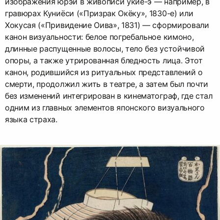
изображения юрэй в живописи укиё-э — например, в
гравюрах Куниёси («Призрак Окёку», 1830-е) или
Хокусая («Привидение Оива», 1831) — сформировали
канон визуальности: белое погребальное кимоно,
длинные распущенные волосы, тело без устойчивой
опоры, а также утрированная бледность лица. Этот
канон, родившийся из ритуальных представлений о
смерти, продолжил жить в театре, а затем был почти
без изменений интегрирован в кинематограф, где стал
одним из главных элементов японского визуального
языка страха.