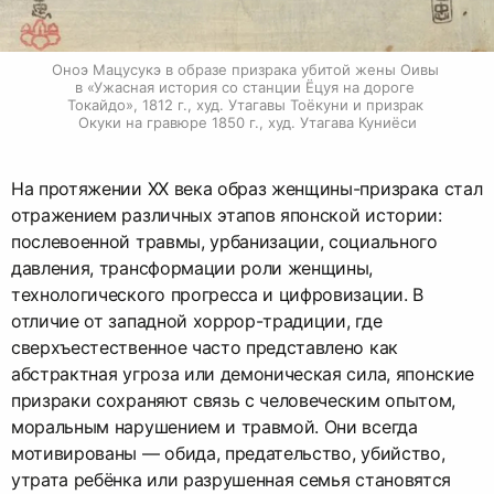
Оноэ Мацусукэ в образе призрака убитой жены Оивы 
в «Ужасная история со станции Ёцуя на дороге 
Токайдо», 1812 г., худ. Утагавы Тоёкуни и призрак 
Окуки на гравюре 1850 г., худ. Утагава Куниёси
На протяжении XX века образ женщины-призрака стал
отражением различных этапов японской истории:
послевоенной травмы, урбанизации, социального
давления, трансформации роли женщины,
технологического прогресса и цифровизации. В
отличие от западной хоррор-традиции, где
сверхъестественное часто представлено как
абстрактная угроза или демоническая сила, японские
призраки сохраняют связь с человеческим опытом,
моральным нарушением и травмой. Они всегда
мотивированы — обида, предательство, убийство,
утрата ребёнка или разрушенная семья становятся