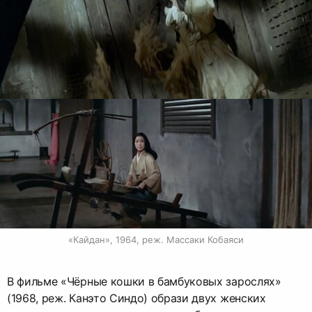
«Кайдан», 1964, реж. Массаки Кобаяси
В фильме «Чёрные кошки в бамбуковых зарослях»
(1968, реж. Канэто Синдо) образи двух женских