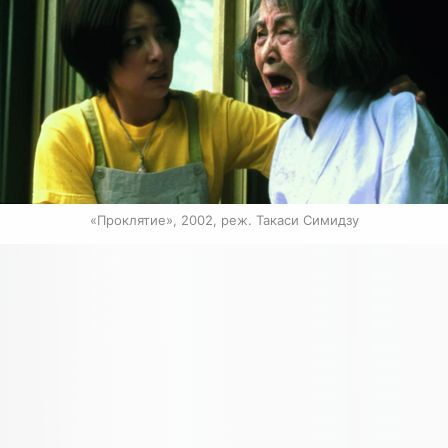
«Проклятие», 2002, реж. Такаси Симидзу