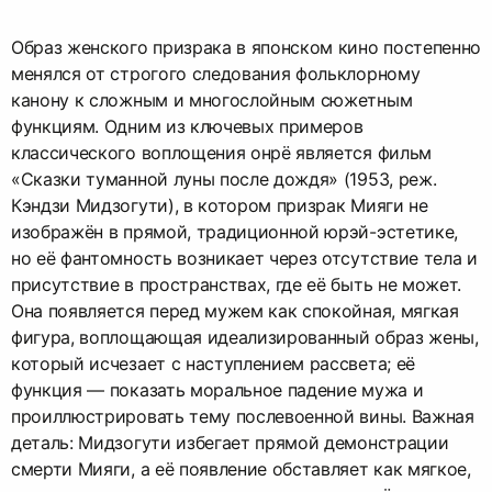
Образ женского призрака в японском кино постепенно
менялся от строгого следования фольклорному
канону к сложным и многослойным сюжетным
функциям. Одним из ключевых примеров
классического воплощения онрё является фильм
«Сказки туманной луны после дождя» (1953, реж.
Кэндзи Мидзогути), в котором призрак Мияги не
изображён в прямой, традиционной юрэй-эстетике,
но её фантомность возникает через отсутствие тела и
присутствие в пространствах, где её быть не может.
Она появляется перед мужем как спокойная, мягкая
фигура, воплощающая идеализированный образ жены,
который исчезает с наступлением рассвета; её
функция — показать моральное падение мужа и
проиллюстрировать тему послевоенной вины. Важная
деталь: Мидзогути избегает прямой демонстрации
смерти Мияги, а её появление обставляет как мягкое,