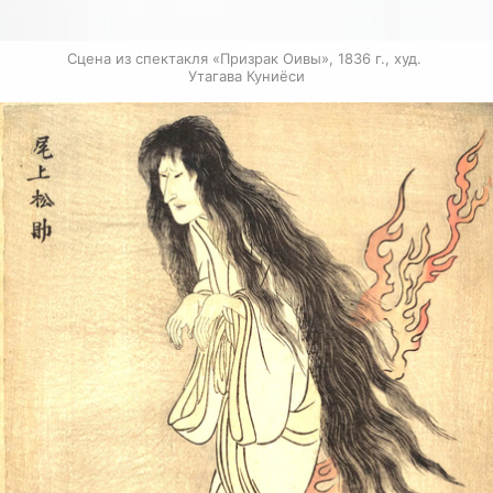
Сцена из спектакля «Призрак Оивы», 1836 г., худ. 
Утагава Куниёси