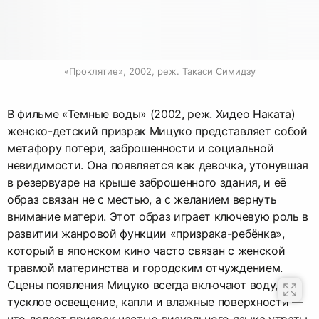
«Проклятие», 2002, реж. Такаси Симидзу
В фильме «Темные воды» (2002, реж. Хидео Наката)
женско-детский призрак Мицуко представляет собой
метафору потери, заброшенности и социальной
невидимости. Она появляется как девочка, утонувшая
в резервуаре на крыше заброшенного здания, и её
образ связан не с местью, а с желанием вернуть
внимание матери. Этот образ играет ключевую роль в
развитии жанровой функции «призрака-ребёнка»,
который в японском кино часто связан с женской
травмой материнства и городским отчуждением.
Сцены появления Мицуко всегда включают воду,
тусклое освещение, капли и влажные поверхности —
что делает призрак частью визуального языка утраты.