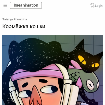
hseanimation
Login
Taisiya Pramzina
Кормёжка кошки