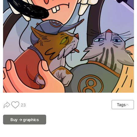
Tags
23
Buy → graphics