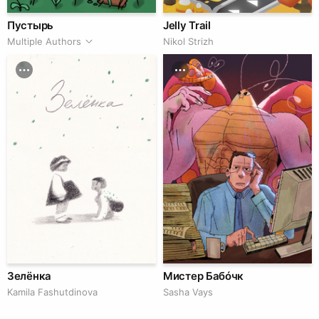
Пустырь
Jelly Trail
Multiple Authors
Nikol Strizh
Зелёнка
Мистер Бабóчк
Kamila Fashutdinova
Sasha Vays