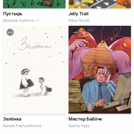
Пустырь
Jelly Trail
Multiple Authors
Nikol Strizh
Зелёнка
Мистер Бабóчк
Kamila Fashutdinova
Sasha Vays