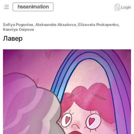
hseanimation
Login
Sofiya Pogonina
, 
Aleksandra Aksakova
, 
Elizaveta Prokopenko
, 
Kseniya Osipova
Лавер