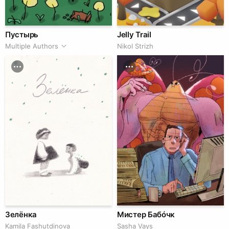
Пустырь
Jelly Trail
Multiple Authors
Nikol Strizh
Зелёнка
Мистер Бабóчк
Kamila Fashutdinova
Sasha Vays