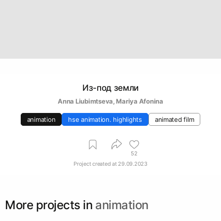
Из-под земли
Аnna Liubimtseva
, 
Mariya Afonina
animation
hse animation. highlights
animated film
52
Project created at
29.09.2023
More projects in
animation