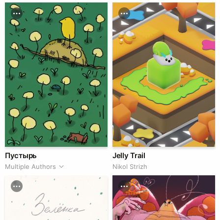
Пустырь
Jelly Trail
Multiple Authors
Nikol Strizh