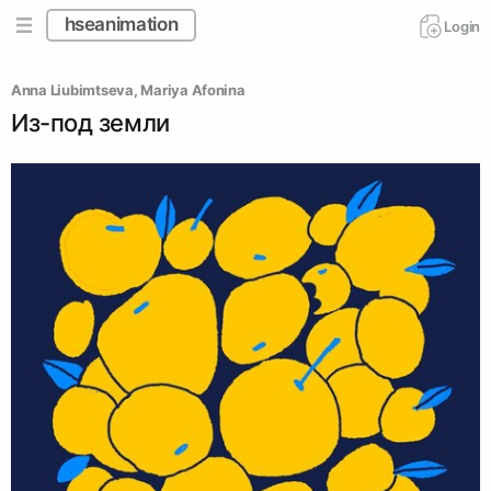
hseanimation
Login
Аnna Liubimtseva
, 
Mariya Afonina
Из-под земли