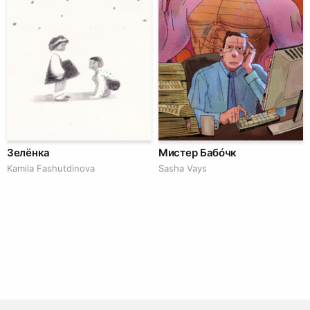
Зелёнка
Мистер Бабóчк
Kamila Fashutdinova
Sasha Vays