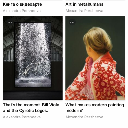
14.
https://vimeo.com/150469583(дата
обращения:
Книга о видеоарте
Art in metahumans
10.03.2026)
Alexandra Persheeva
Alexandra Persheeva
That’s the moment. Bill Viola
What makes modern painting
and the Cyrotic Logos.
modern?
Alexandra Persheeva
Alexandra Persheeva