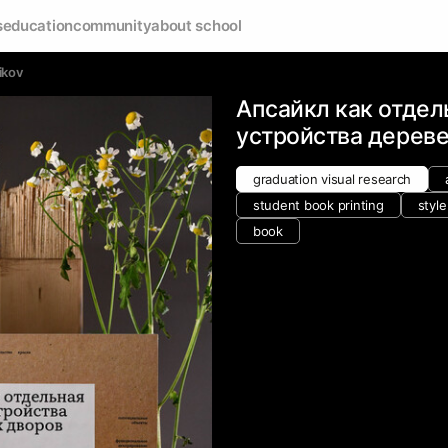
s
education
community
about school
ikov
Апсайкл как отдел
устройства дерев
graduation visual research
student book printing
style
book