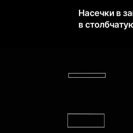
Насечки в з
в столбчату