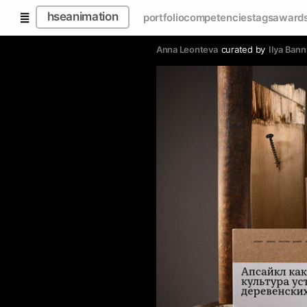
hseanimation
portfolio
competencies
tags
award
Anna Leonteva
curated by
Ilya Bann