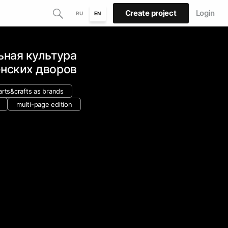
Create project
Login
RU
EN
ьная культура
енских дворов
arts&crafts as brands
multi-page edition