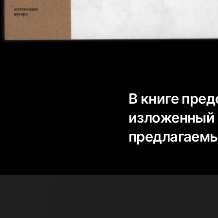
В книге пре
изложенный 
предлагаемы