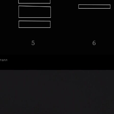
еталл