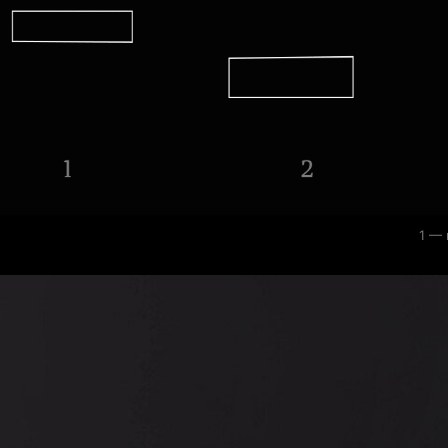
0
1 — 