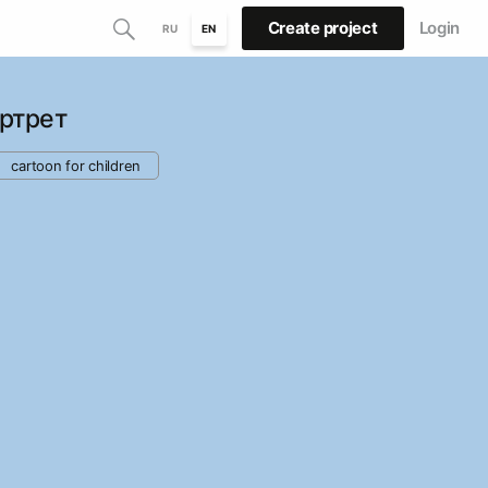
Create project
Login
RU
EN
ртрет
cartoon for children