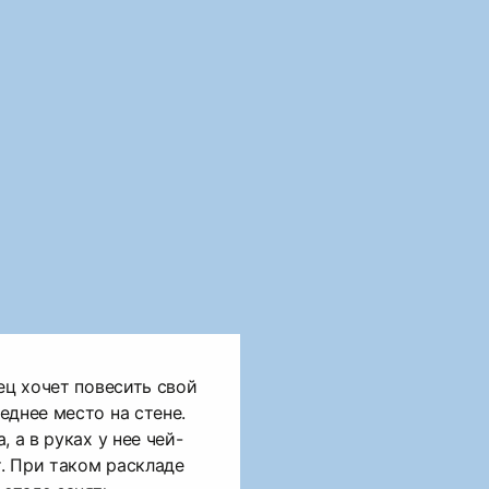
ец хочет повесить свой
еднее место на стене.
 а в руках у нее чей-
. При таком раскладе