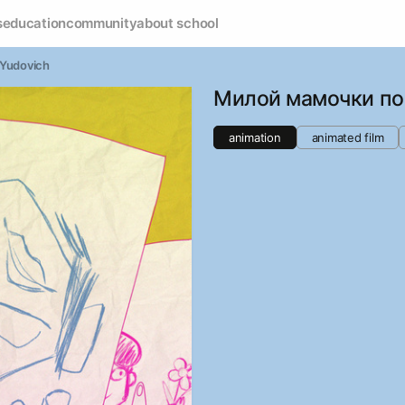
s
education
community
about school
 Yudovich
Милой мамочки по
animation
animated film