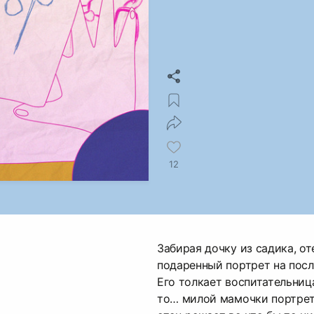
12
Забирая дочку из садика, от
подаренный портрет на посл
Его толкает воспитательница,
то… милой мамочки портрет