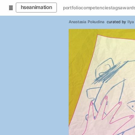
hseanimation
portfolio
competencies
tags
award
Anastasia  Pokudina 
curated by
Ilya