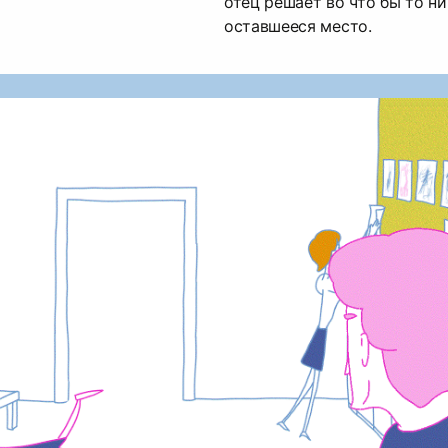
отец решает во что бы то ни
оставшееся место.