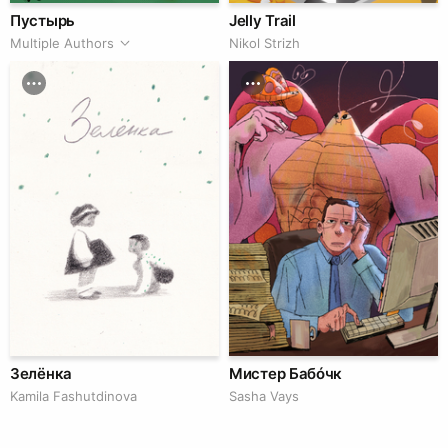
Пустырь
Jelly Trail
Multiple Authors
Nikol Strizh
Зелёнка
Мистер Бабóчк
Kamila Fashutdinova
Sasha Vays