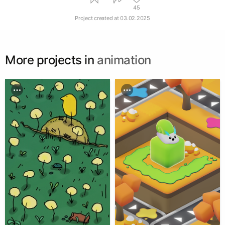
45
Project created at
03.02.2025
More projects in
animation