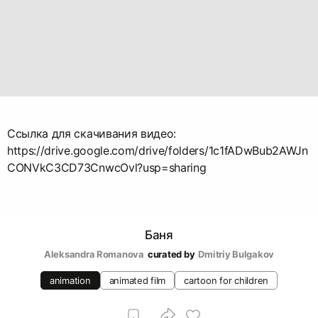
Ссылка для скачивания видео:
https://drive.google.com/drive/folders/1c1fADwBub2AWJn
CONVkC3CD73CnwcOvl?usp=sharing
Баня
Aleksandra Romanova
curated by
Dmitriy Bulgakov
animation
animated film
cartoon for children