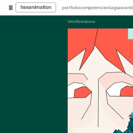
hseanimation
portfolio
competencies
tags
award
Irina Romanova