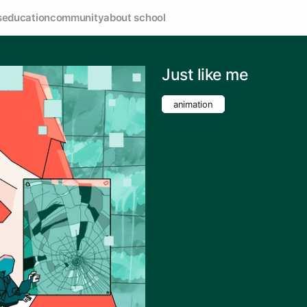
s
education
community
about school
Just like me
animation