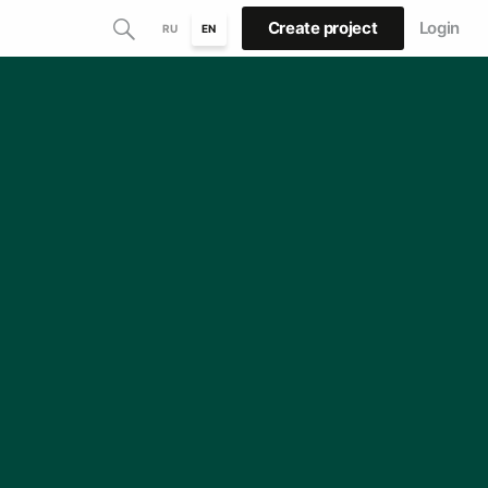
Create project
Login
RU
EN