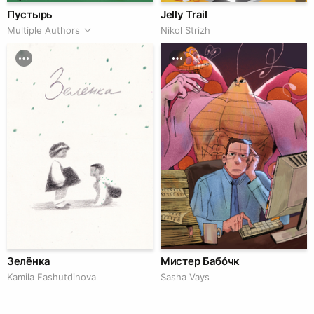
Пустырь
Jelly Trail
Multiple Authors
Nikol Strizh
Зелёнка
Мистер Бабóчк
Kamila Fashutdinova
Sasha Vays