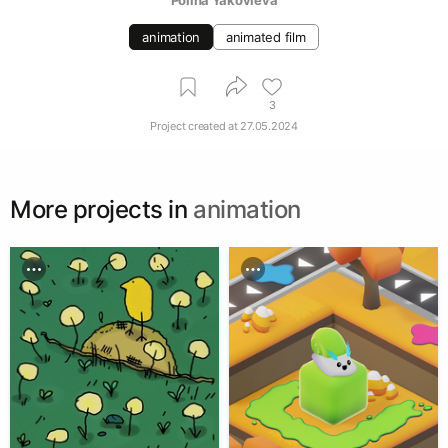
animation
animated film
3
Project created at
27.05.2024
More projects in
animation