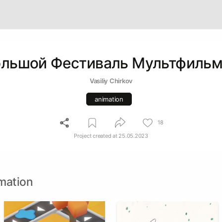
льшой Фестиваль Мультфиль
Vasiliy Chirkov
animation
18
Project created at
25.05.2023
mation