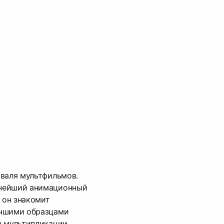
иваля мультфильмов.
нейший анимационный
 он знакомит
учшими образцами
й мультипликации.