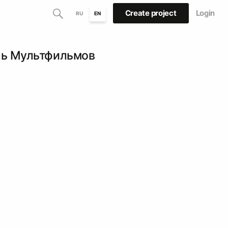
Create project
Login
RU
EN
ль Мультфильмов