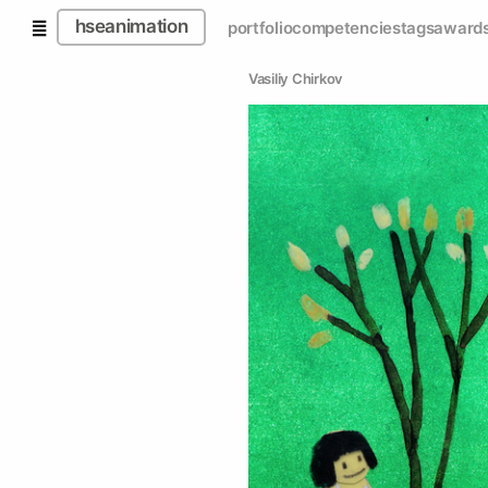
hseanimation
portfolio
competencies
tags
award
Vasiliy Chirkov