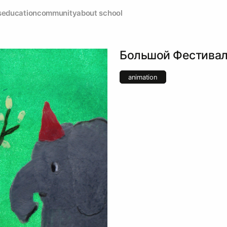
s
education
community
about school
Большой Фестива
animation