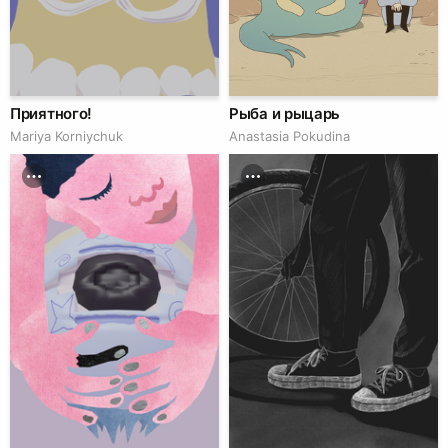
Приятного!
Рыба и рыцарь
Mariya Korniychuk
Anastasia Pokudina