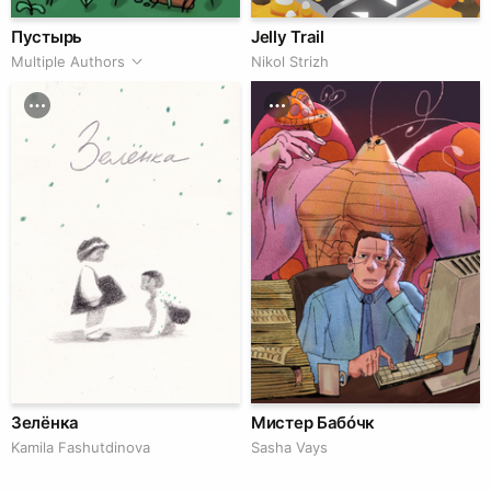
Пустырь
Jelly Trail
Multiple Authors
Nikol Strizh
Зелёнка
Мистер Бабóчк
Kamila Fashutdinova
Sasha Vays