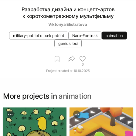
Разработка дизайна и концепт-артов
к короткометражному мультфильму
Viktoriya Elistratova 
military-patriotic park patriot
Naro-Fominsk
animation
genius loci
6
Project created at
18.10.2025
More projects in
animation