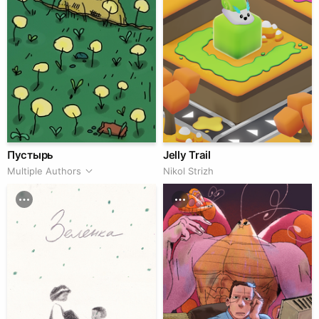
Пустырь
Jelly Trail
Multiple Authors
Nikol Strizh