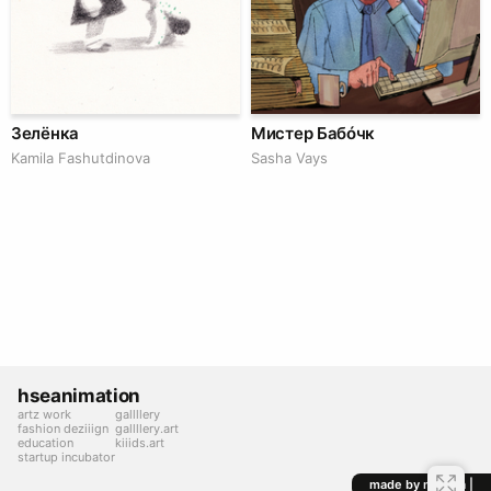
Зелёнка
Мистер Бабóчк
Kamila Fashutdinova
Sasha Vays
hseanimation
artz work
gallllery
fashion deziiign
gallllery.art
education
kiiids.art
startup incubator
made by mediiia |