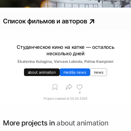
Список фильмов и авторов
Студенческое кино на катке — осталось
несколько дней
Ekaterina Kulagina
, 
Varvara Loboda
, 
Polina Kampioni
about animation
mediiia news
news
4
Project created at
04.03.2026
More projects in
about animation