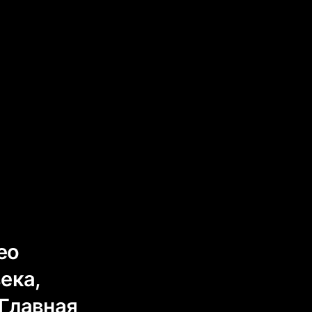
ео
ека,
 Главная