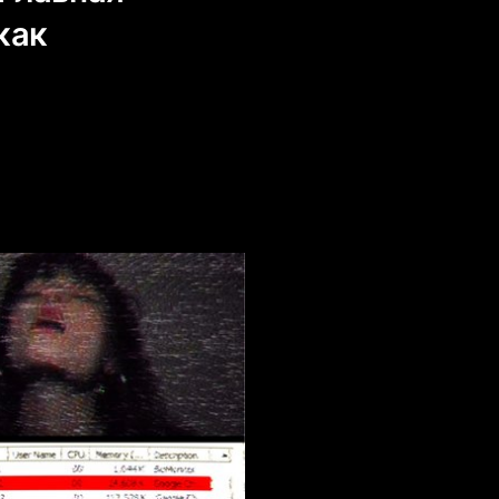
как
а