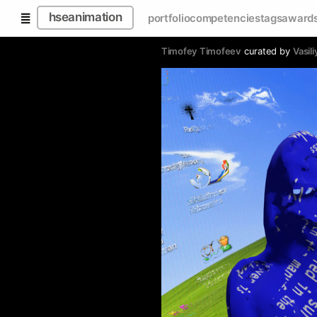
hseanimation
portfolio
competencies
tags
award
Timofey Timofeev
curated by
Vasil