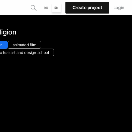
Create project
Login
RU
EN
igion
gn
animated film
 х hse art and design school