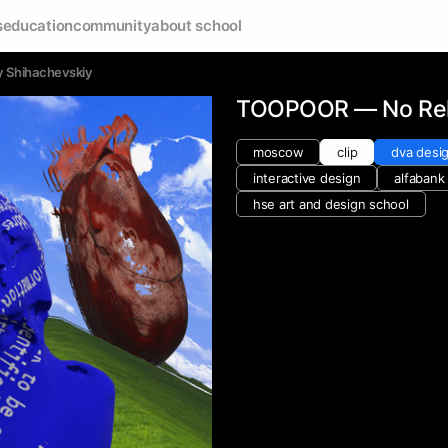
s
education
community
about school
iy Shihachevskiy
TOOPOOR — No Rel
moscow
clip
dva desi
interactive design
alfabank
hse art and design school