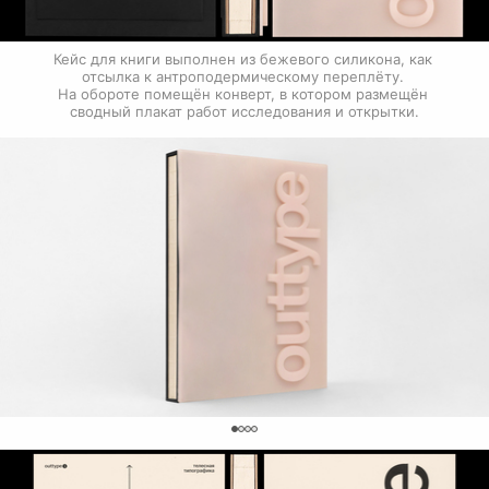
Кейс для книги выполнен из бежевого силикона, как 
отсылка к антроподермическому переплёту. 
На обороте помещён конверт, в котором размещён 
сводный плакат работ исследования и открытки.
0