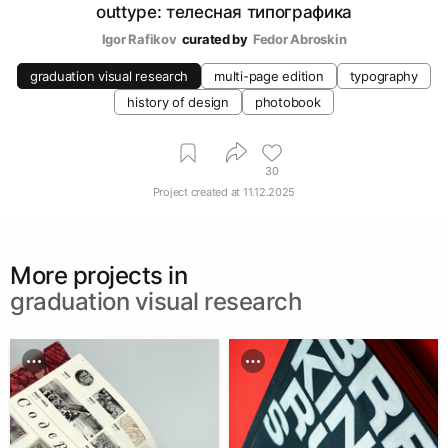
outtype: телесная типографика
Igor Rafikov
curated by
Fedor Abroskin
graduation visual research
multi-page edition
typography
history of design
photobook
30
Project created at
11.12.2025
More projects in
graduation visual research