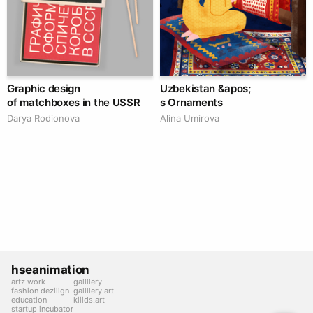
Graphic design
Uzbekistan &apos;
of matchboxes in the USSR
s Ornaments
Darya Rodionova
Alina Umirova
hseanimation
artz work
gallllery
fashion deziiign
gallllery.art
education
kiiids.art
startup incubator