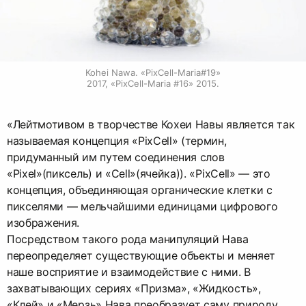
Kohei Nawa. «PixCell-Maria#19»

2017, «PixCell-Maria #16» 2015.
«Лейтмотивом в творчестве Кохеи Навы является так
называемая концепция «PixCell» (термин,
придуманный им путем соединения слов
«Pixel»(пиксель) и «Cell»(ячейка)). «PixCell» — это
концепция, объединяющая органические клетки с
пикселями — мельчайшими единицами цифрового
изображения.
Посредством такого рода манипуляций Нава
переопределяет существующие объекты и меняет
наше восприятие и взаимодействие с ними. В
захватывающих сериях «Призма», «Жидкость»,
«Клей» и «Мерзь» Нава преобразует саму природу