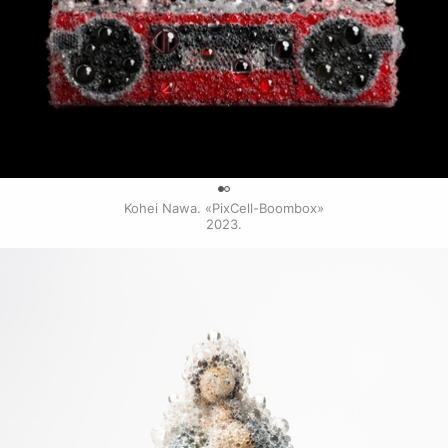
0
Kohei Nawa. «PixCell-Boombox»

2023.