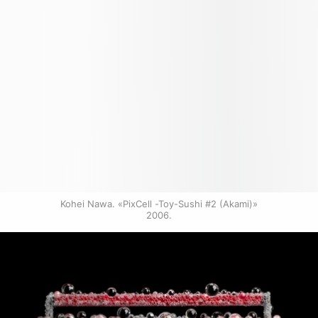
Kohei Nawa. «PixCell -Toy-Sushi #2 (Akami)»

2006.