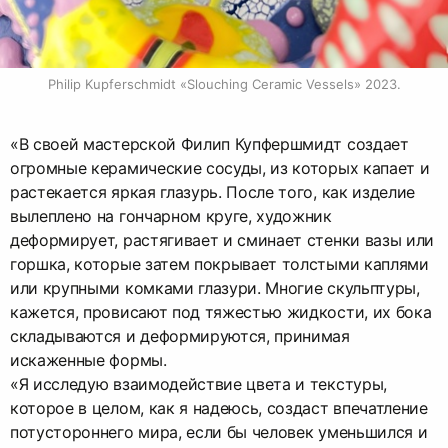
Philip Kupferschmidt «Slouching Ceramic Vessels» 2023.
«В своей мастерской Филип Купфершмидт создает
огромные керамические сосуды, из которых капает и
растекается яркая глазурь. После того, как изделие
вылеплено на гончарном круге, художник
деформирует, растягивает и сминает стенки вазы или
горшка, которые затем покрывает толстыми каплями
или крупными комками глазури. Многие скульптуры,
кажется, провисают под тяжестью жидкости, их бока
складываются и деформируются, принимая
искаженные формы.
«Я исследую взаимодействие цвета и текстуры,
которое в целом, как я надеюсь, создаст впечатление
потустороннего мира, если бы человек уменьшился и