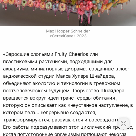
Max Hooper Schneider

«CerealCave» 2023
«Заросшие хлопьями Fruity Cheerios или
пластиковыми растениями, подходящими для
аквариума, миниатюрные диорамы, созданные в лос-
анджелесской студии Макса Хупера Шнайдера,
объединяют экологию и технологии в тревожном
постчеловеческом будущем. Творчество Шнайдера
вращается вокруг идеи транс -среды обитания ,
которую он описывает как «неустанное наступление, в
котором тела… непрерывно создаются,
трансформируются, разрушаются и воссоздаются».
Его работы подразумевают этот циклический процесс,
когда потусторонние организмы поглощают некогда