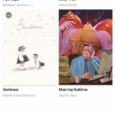
Multiple Authors
Nikol Strizh
Зелёнка
Мистер Бабóчк
Kamila Fashutdinova
Sasha Vays