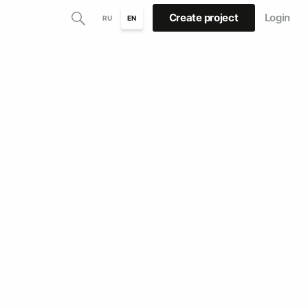
Create project
Login
RU
EN