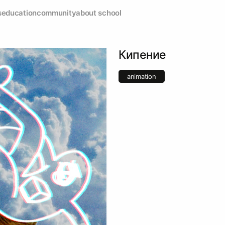
s
education
community
about school
Кипение
animation