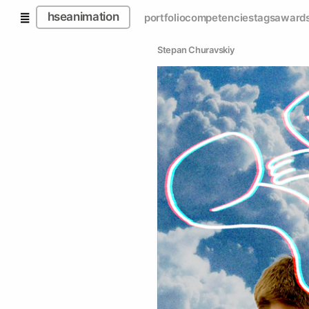
hseanimation
portfolio
competencies
tags
award
Stepan Churavskiy