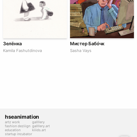
Зелёнка
Мистер Бабóчк
Kamila Fashutdinova
Sasha Vays
hseanimation
artz work
gallllery
fashion deziiign
gallllery.art
education
kiiids.art
startup incubator