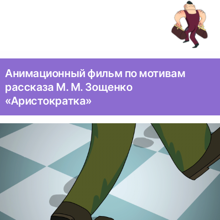
Анимационный фильм по мотивам
рассказа М. М. Зощенко
«Аристократка»