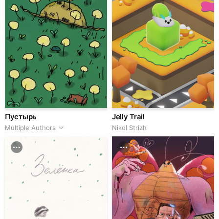
Пустырь
Jelly Trail
Multiple Authors
Nikol Strizh