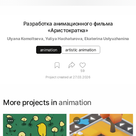
Разработка анимационного фильма
«Аристократка»
Ulyana Komoltseva
, 
Yuliya Hachaturova
, 
Ekaterina Ustyuzhanina
animation
artistic animation
59
Project created at
27.03.2026
More projects in
animation