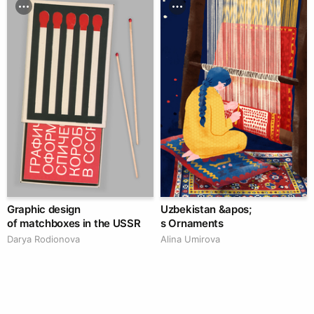
Graphic design
Uzbekistan &apos;
of matchboxes in the USSR
s Ornaments
Darya Rodionova
Alina Umirova