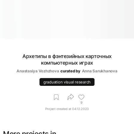
Архетипы в фэнтезийных карточных
компьютерных играх
Anastasiya Vozhzhova
curated by
Аnna Sarukhanova
graduation visual research
9
Project created at
04.12.2023
More projects in