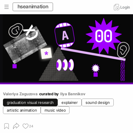
hseanimation
Login
Valeriya Zaguzova
curated by
Ilya Bannikov
graduation visual research
explainer
sound design
artistic animation
music video
24