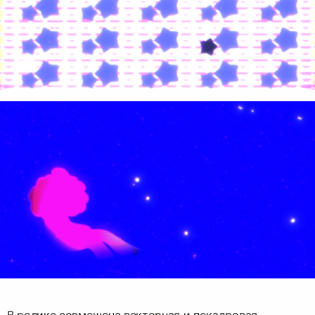
В ролике совмещена векторная и покадровая