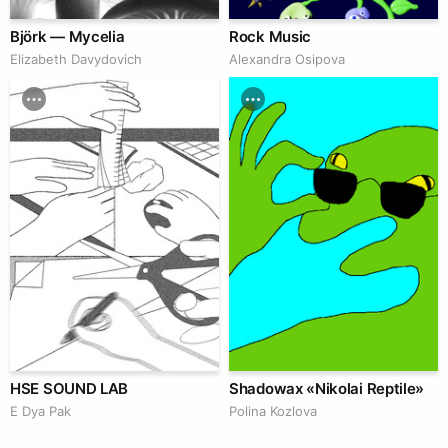
Björk — Mycelia
Rock Music
Elizabeth Davydovich
Alexandra Osipova
HSE SOUND LAB
Shadowax «Nikolai Reptile»
E Dya Pak
Polina Kozlova