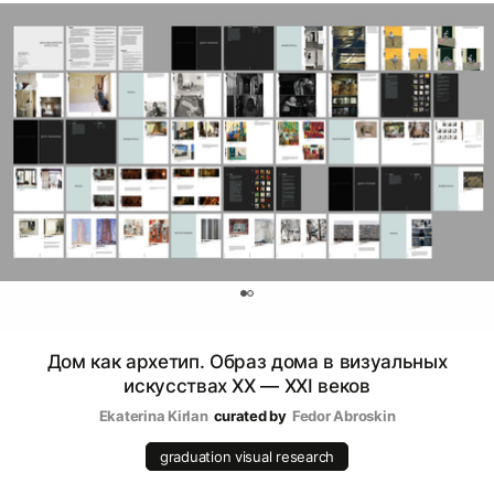
0
Дом как архетип. Образ дома в визуальных
искусствах ХХ — ХХI веков
Ekaterina Kirlan
curated by
Fedor Abroskin
graduation visual research