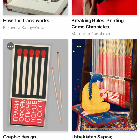
How the track works
Breaking Rules: Printing
Crime Chronicles
Elizaveta Kopay-Gora
Margarita Esenkova
Graphic design
Uzbekistan &apos;