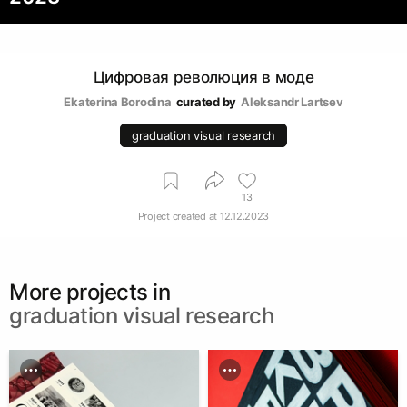
Цифровая революция в моде
Ekaterina Borodina
curated by
Аleksandr Lartsev
graduation visual research
13
Project created at
12.12.2023
More projects in
graduation visual research