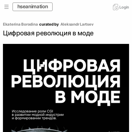
hseanimation
Login
Ekaterina Borodina
curated by
Аleksandr Lartsev
Цифровая революция в моде