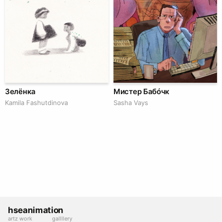
Зелёнка
Мистер Бабóчк
Kamila Fashutdinova
Sasha Vays
hseanimation
artz work
gallllery