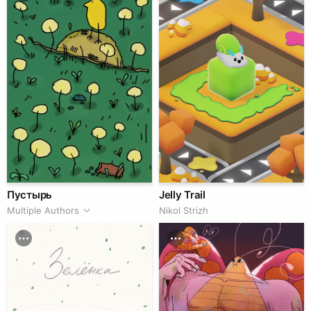
Пустырь
Jelly Trail
Multiple Authors
Nikol Strizh