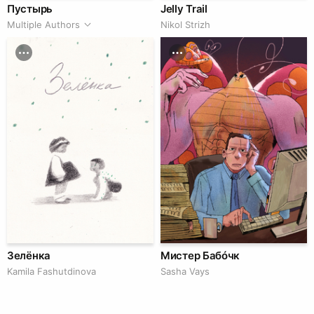
Пустырь
Jelly Trail
Multiple Authors
Nikol Strizh
Зелёнка
Мистер Бабóчк
Kamila Fashutdinova
Sasha Vays