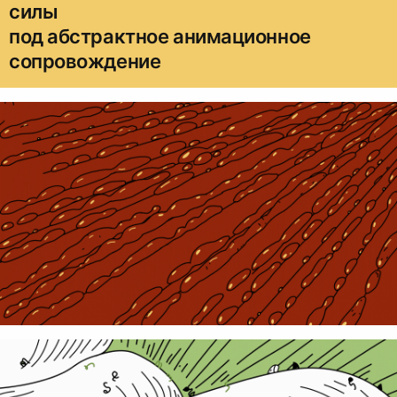
силы
под абстрактное анимационное
сопровождение