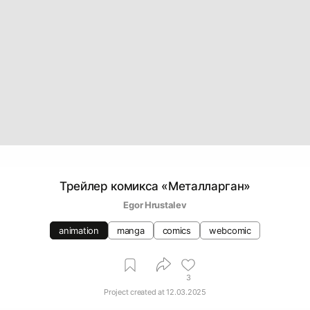
Трейлер комикса «Металларган»
Egor Hrustalev
animation
manga
comics
webcomic
3
Project created at
12.03.2025