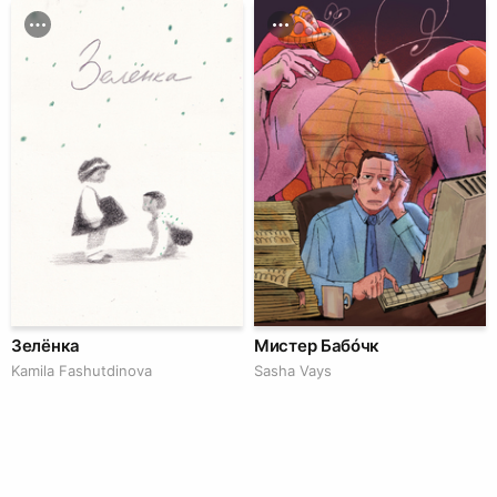
Зелёнка
Мистер Бабóчк
Kamila Fashutdinova
Sasha Vays