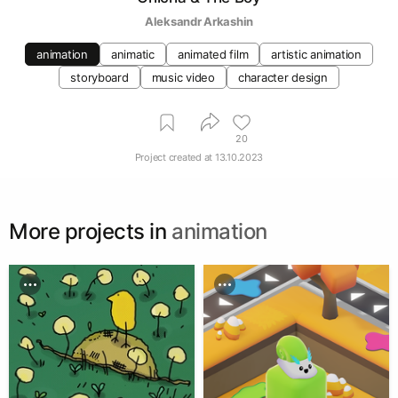
Aleksandr Arkashin
animation
animatic
animated film
artistic animation
storyboard
music video
character design
20
Project created at
13.10.2023
More projects in
animation