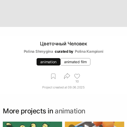
Цветочный Человек
Polina Shmygina
curated by
Polina Kampioni
animation
animated film
10
Project created at
09.06.2025
More projects in
animation