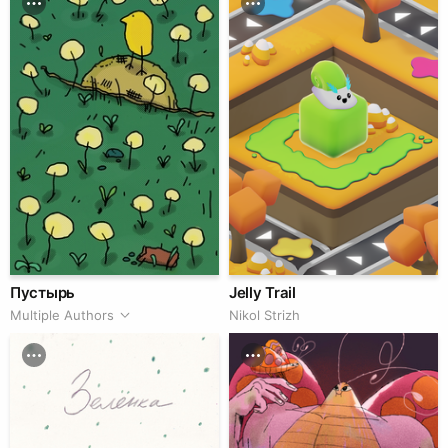
Пустырь
Jelly Trail
Multiple Authors
Nikol Strizh