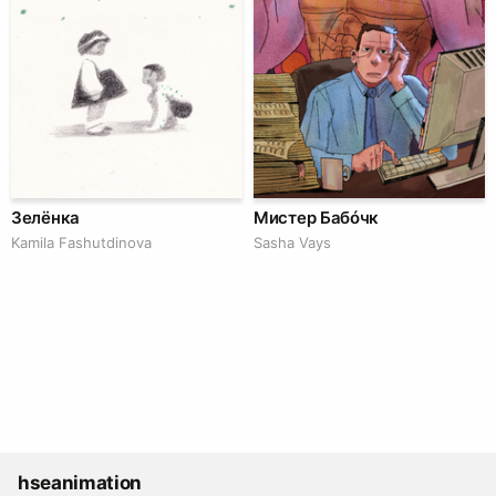
Зелёнка
Мистер Бабóчк
Kamila Fashutdinova
Sasha Vays
hseanimation