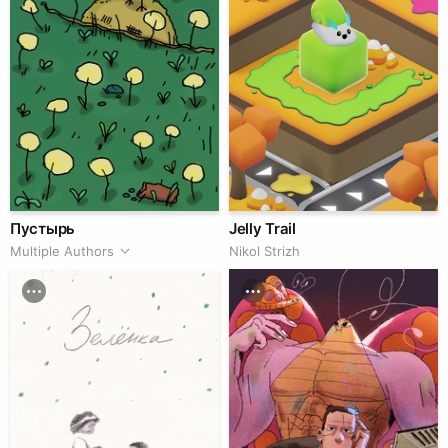
Пустырь
Jelly Trail
Multiple Authors
Nikol Strizh