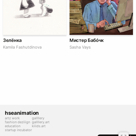
Зелёнка
Мистер Бабóчк
Kamila Fashutdinova
Sasha Vays
hseanimation
artz work
gallllery
fashion deziiign
gallllery.art
education
kiiids.art
startup incubator