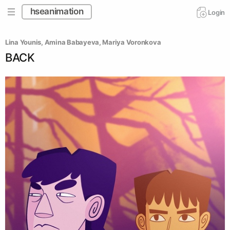
hseanimation
Login
Lina Younis
, 
Amina Babayeva
, 
Mariya Voronkova
BACK