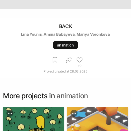
BACK
Lina Younis
, 
Amina Babayeva
, 
Mariya Voronkova
animation
30
Project created at
28.03.2025
More projects in
animation