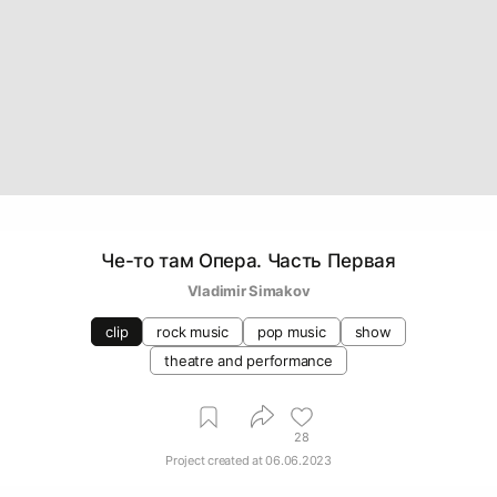
Че-то там Опера. Часть Первая
Vladimir Simakov
clip
rock music
pop music
show
theatre and performance
28
Project created at
06.06.2023