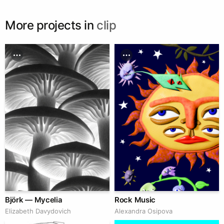
More projects in
clip
Björk — Mycelia
Rock Music
Elizabeth Davydovich
Alexandra Osipova