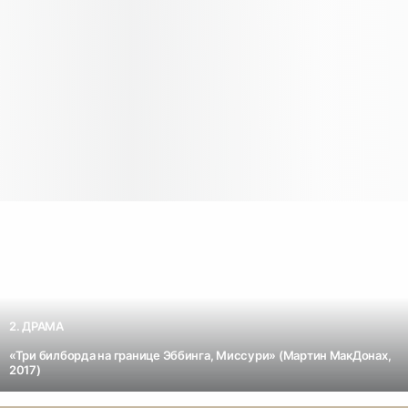
2. ДРАМА
«Три билборда на границе Эббинга, Миссури» (Мартин МакДонах,
2017)