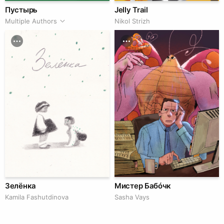
Пустырь
Jelly Trail
Multiple Authors
Nikol Strizh
Зелёнка
Мистер Бабóчк
Kamila Fashutdinova
Sasha Vays