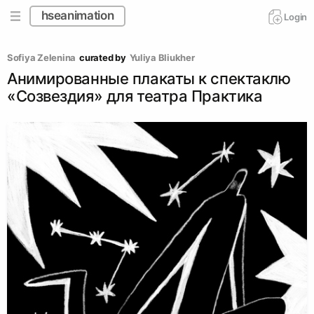
hseanimation
Login
Sofiya Zelenina
curated by
Yuliya Bliukher
Анимированные плакаты к спектаклю
«Созвездия» для театра Практика