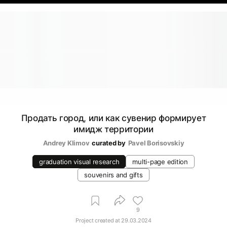
Продать город, или как сувенир формирует
имидж территории
Andrey Klimov
curated by
Pavel Borisovskiy
graduation visual research
multi-page edition
souvenirs and gifts
9
Project created at
29.03.2024