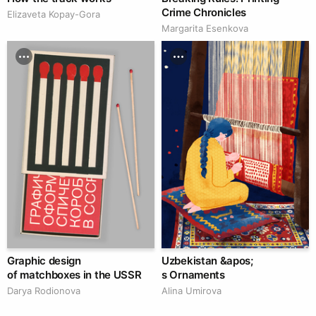
Crime Chronicles
Elizaveta Kopay-Gora
Margarita Esenkova
Graphic design
Uzbekistan &apos;
of matchboxes in the USSR
s Ornaments
Darya Rodionova
Alina Umirova