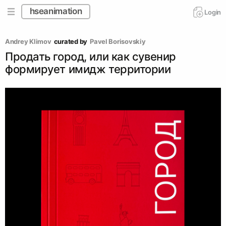
hseanimation
Login
Andrey Klimov
curated by
Pavel Borisovskiy
Продать город, или как сувенир
формирует имидж территории