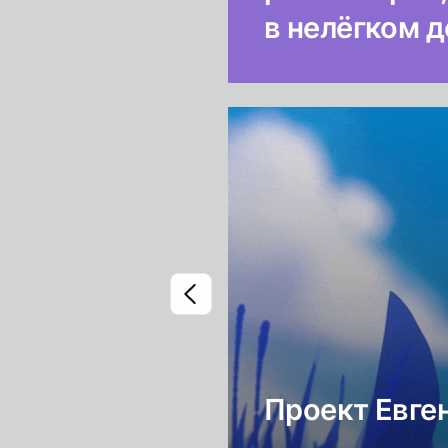
в нелёгком д
Проект Евге