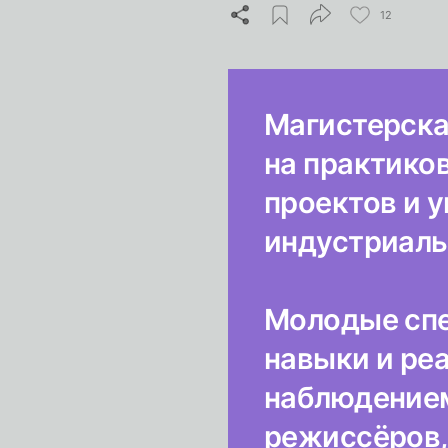
12
Магистерска
на практико
проектов и 
индустриаль
Молодые спе
навыки и ре
наблюдением
режиссёров,