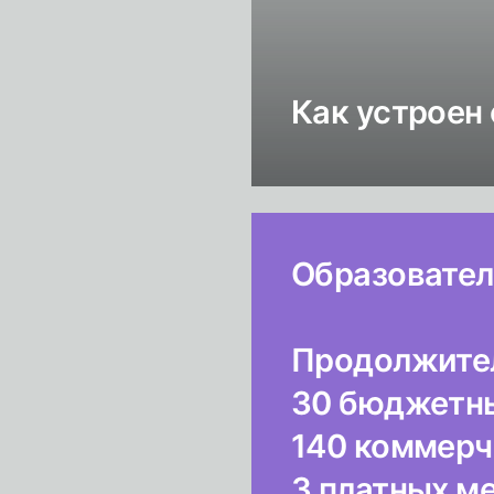
Как устроен
Образовател
Продолжител
30 бюджетны
140 коммерче
3 платных ме