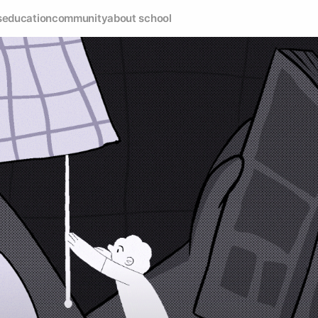
s
education
community
about school