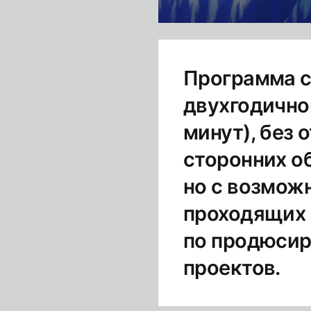
Программа с
двухгодично
минут), без
сторонних о
но с возмож
проходящих 
по продюси
проектов.