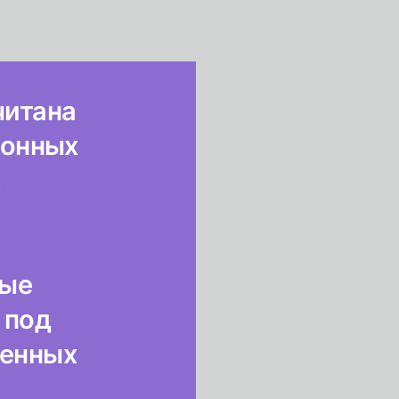
читана
ионных
х
вые
 под
менных