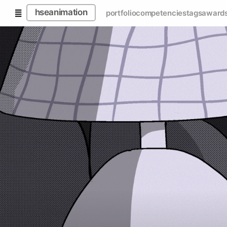
hseanimation
portfolio
competencies
tags
award