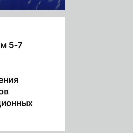
м 5-7
ения
ов
ционных