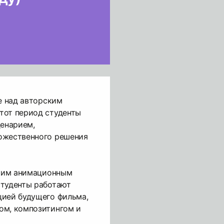
те над авторским
тот период студенты
ценарием,
ожественного решения
ским анимационным
студенты работают
цией будущего фильма,
ом, композитингом и