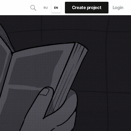
Create project
Login
RU
EN