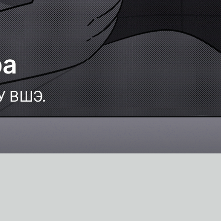
ра
У ВШЭ.