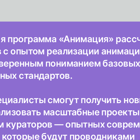
я программа «Анимация» расс
в с опытом реализации анимац
уверенным пониманием базовы
ных стандартов.
циалисты смогут получить но
ализовать масштабные проекты
 кураторов — опытных совре
 которые будут проводниками