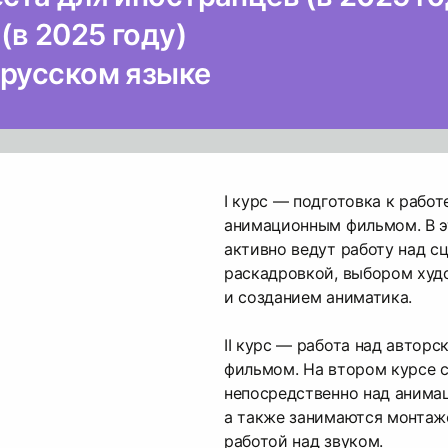
 (в 2025 году)
 русском языке
I курс — подготовка к рабо
анимационным фильмом. В э
активно ведут работу над с
раскадровкой, выбором худ
и созданием аниматика.
II курс — работа над автор
фильмом. На втором курсе 
непосредственно над анима
а также занимаются монтаж
работой над звуком.