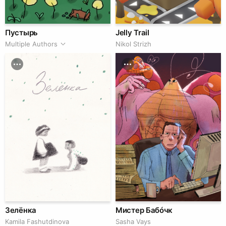
Пустырь
Jelly Trail
Multiple Authors
Nikol Strizh
Зелёнка
Мистер Бабóчк
Kamila Fashutdinova
Sasha Vays