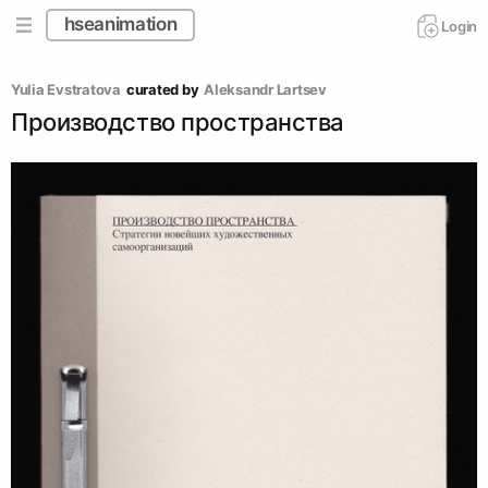
hseanimation
Login
Yulia Evstratova
curated by
Аleksandr Lartsev
Производство пространства