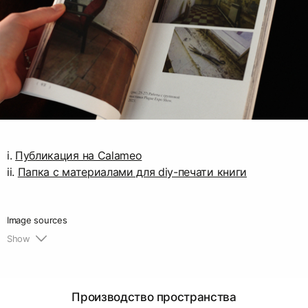
i.
Публикация на Calameo
ii.
Папка с материалами для diy-печати книги
Image sources
Show
1.
URL:
https://occimi.com/sun
[дата обращения:
15.11.2025]
2.
URL:
https://transit.artmolodost.ru/sled-ostanovka
Производство пространства