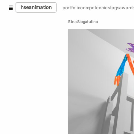
hseanimation
portfolio
competencies
tags
award
Elina Sibgatullina