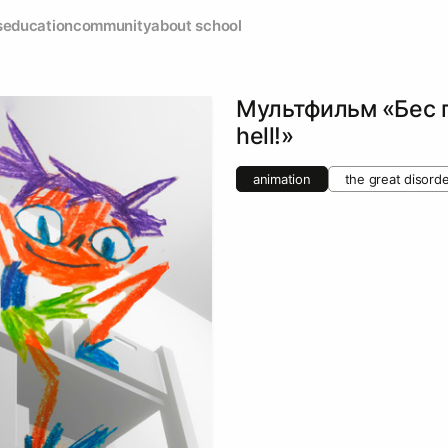
s
education
community
about school
Мультфильм «Бес п
hell!»
animation
the great disorde