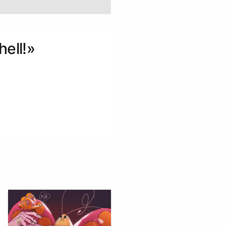
ell!»