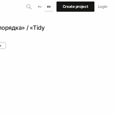
Create project
Login
RU
EN
орядка» / «Tidy
r