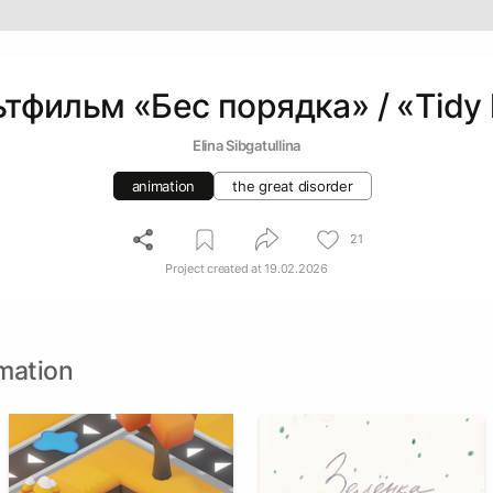
тфильм «Бес порядка» / «Tidy h
Elina Sibgatullina
animation
the great disorder
21
Project created at
19.02.2026
mation