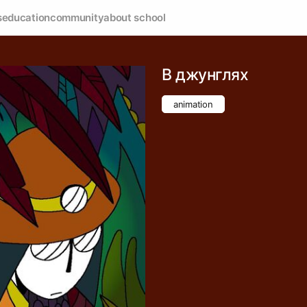
s
education
community
about school
В джунглях
animation