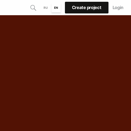
Create project
Login
RU
EN