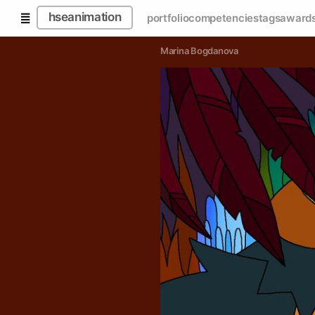
hseanimation
portfolio
competencies
tags
award
Marina Bogdanova