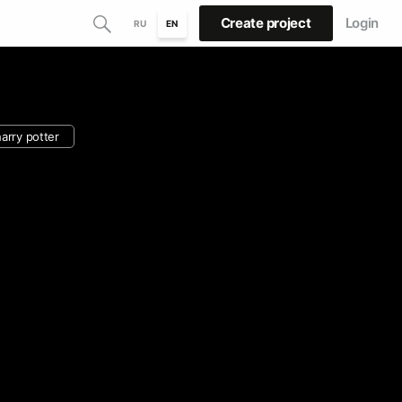
Create project
Login
RU
EN
harry potter