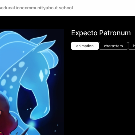
s
education
community
about school
Expecto Patronum
animation
characters