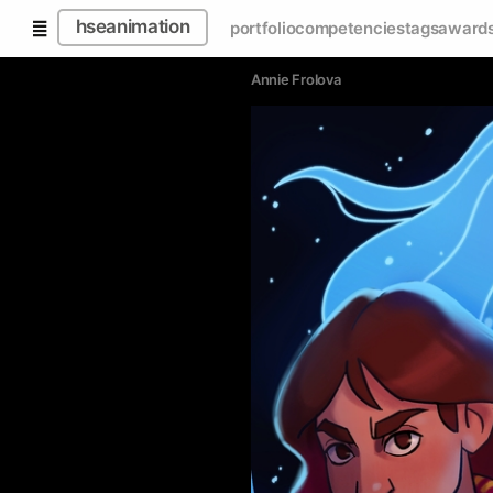
hseanimation
portfolio
competencies
tags
award
Annie Frolova