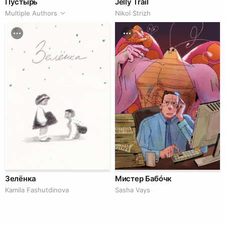
Пустырь
Jelly Trail
Multiple Authors
Nikol Strizh
Зелёнка
Мистер Бабóчк
Kamila Fashutdinova
Sasha Vays