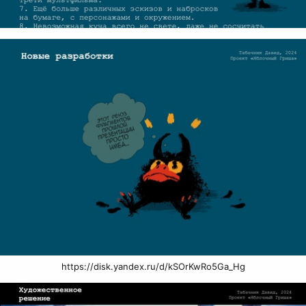
https://disk.yandex.ru/d/kSOrKwRo5Ga_Hg