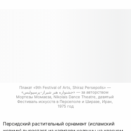
Плакат «9th Festival of Arts, Shiraz Persepolis» — 
«جشنواره هنر شیراز-پرسپولیس» — за авторством 
Мортезы Момаеза, Nikolais Dance Theatre, девятый 
Фестиваль искусств в Персеполе и Ширазе, Иран, 
1975 год
Персидский растительный орнамент (исламский
ислими) вырастает из капители колонны на красном