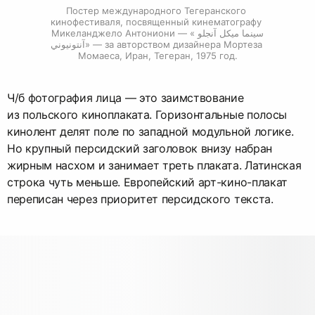
Постер международного Тегеранского 
кинофестиваля, посвященный кинематографу 
Микеланджело Антониони — «سينما ميكل آنجلو 
آنتونيوني» — за авторством дизайнера Мортеза 
Момаеса, Иран, Тегеран, 1975 год.
Ч/б фотография лица — это заимствование
из польского киноплаката. Горизонтальные полосы
кинолент делят поле по западной модульной логике.
Но крупный персидский заголовок внизу набран
жирным насхом и занимает треть плаката. Латинская
строка чуть меньше. Европейский арт-кино-плакат
переписан через приоритет персидского текста.