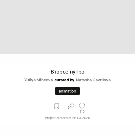
Второе нутро
Yuliya Miheeva
curated by
Natasha Gavrilova
animation
110
Project created at
26.03.2026