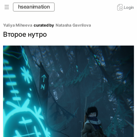
hseanimation
Login
Yuliya Miheeva
curated by
Natasha Gavrilova
Второе нутро