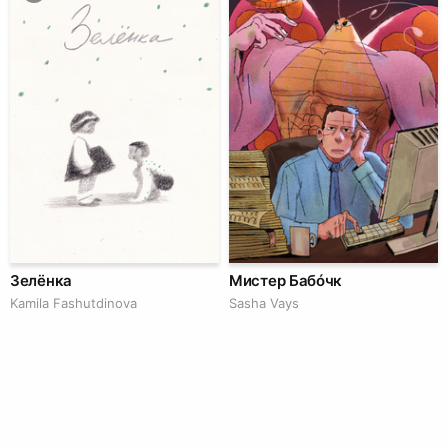
Зелёнка
Мистер Бабóчк
Kamila Fashutdinova
Sasha Vays